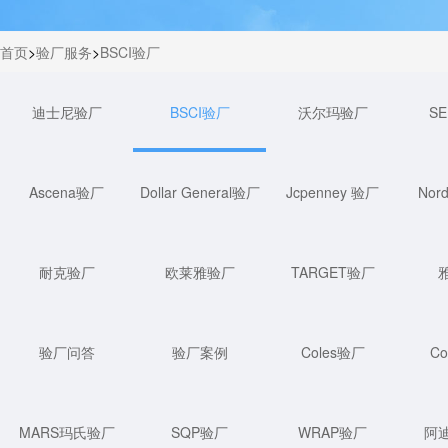
首页
>
验厂服务
>
BSCI验厂
迪士尼验厂
BSCI验厂
沃尔玛验厂
S
Ascena验厂
Dollar General验厂
Jcpenney 验厂
Nor
耐克验厂
欧莱雅验厂
TARGET验厂
验厂问答
验厂案例
Coles验厂
Co
MARS玛氏验厂
SQP验厂
WRAP验厂
阿