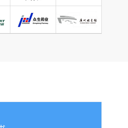
跟进
管家
阁下
实时对接
，
人员
协调、
评审
调度认
询师
请
方案