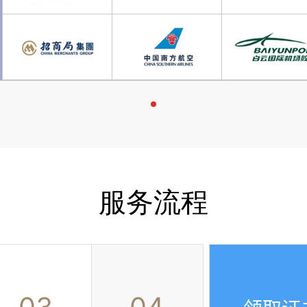
保第一时间下证！
保姆式
项目
您身边的
企业资质大
实时对接
从咨询到
下
证
后全程
一组对一人
与
团队协助
项目组全程紧密
安排项目
申请
排期
服务流程
证过程中各服务人员确保
及时下证
专家级
咨
建群
定制认证
申