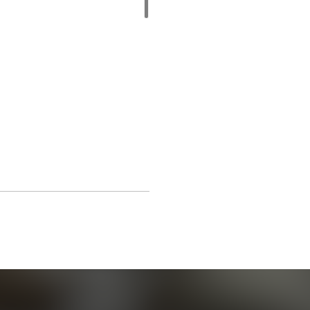
松赢在起跑线
顾问
比您更
早
关注