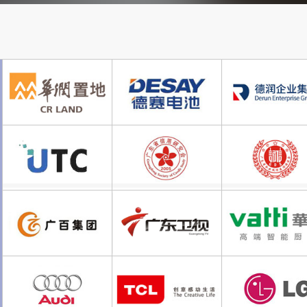
将为您第一时间
给出
该资质
我们能做吗？
我们给出的答案是：前期的电话沟
结论出阁下是否符合申请要求！
资质
范围
怎么
划分？
我们给出的答案是：通过有效沟通
下企业的实际情况和要求！
我们需要准备哪些资料
清单
？
我们给出的答案是：我们拥有上千
得出了一系列标准的文件包，可以
启动后最快
什么时候能
下
证？
我们给出的答案是：启动后，拥有
构，以及自由文件编辑团队，不用