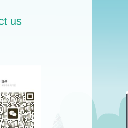
有效！
年审
保障
ct us
每月发布平台短信问候，
至少
保持
1
牢牢把握证书的有效性！