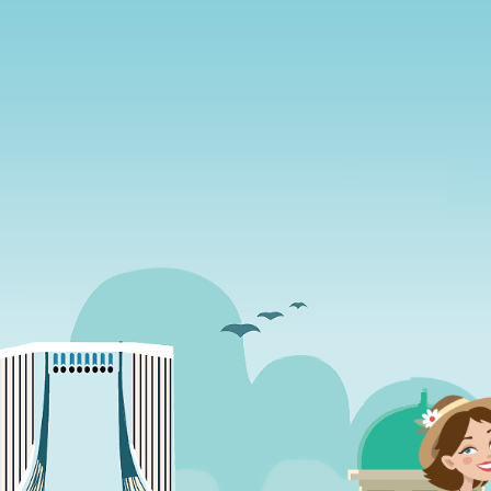
2
个月联系
阁下
，
让阁下