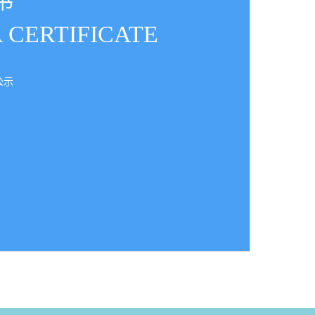
书
套体系
A CERTIFICATE
材料
常运行
公示
服务
助
维护
务，还有
售后服
，确保
证书
服务质量
持续