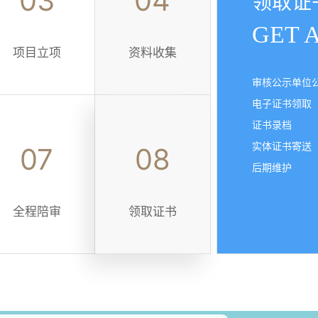
03
04
领取证
帮助企业
建立全
GET 
编写
全套
申报
项目立项
资料收集
并让标准落实
正
审核公示单位
1
组
电子证书领取
对
1专属
全程陪审
协
证书录档
实体证书寄送
07
08
后期维护
五星级
售后
全程陪审
领取证书
给您的不只是
售前
服
务！
售后
保障
了解
下证后使用
过程中的各项反馈