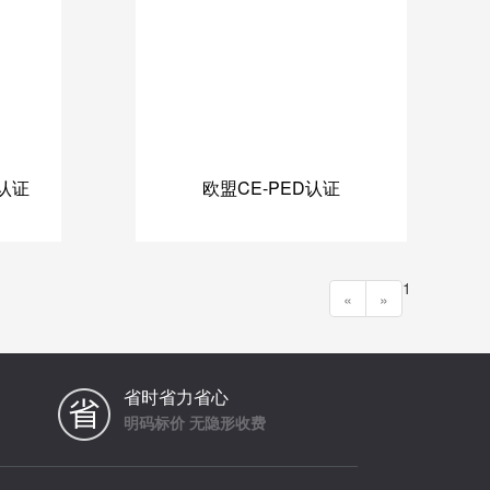
认证
欧盟CE-PED认证
1
«
»
省时省力省心
明码标价 无隐形收费